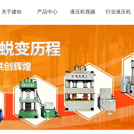
关于建哈
产品中心
液压机视频
行业液压机