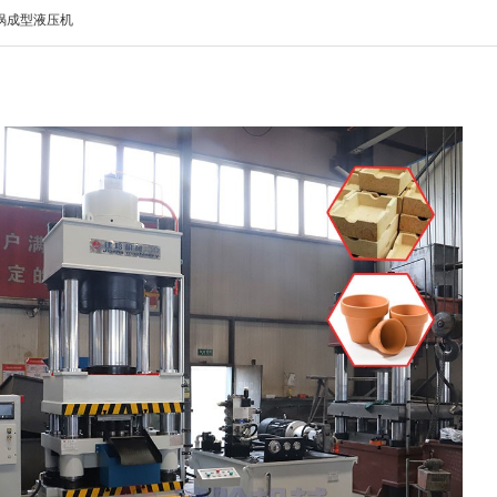
坩埚成型液压机